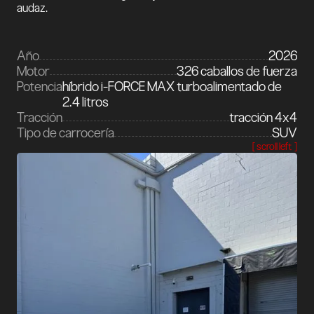
audaz.
Año
2026
Motor
326 caballos de fuerza
Potencia
híbrido i-FORCE MAX turboalimentado de
2.4 litros
Tracción
tracción 4x4
Tipo de carrocería
SUV
[ scroll left ]