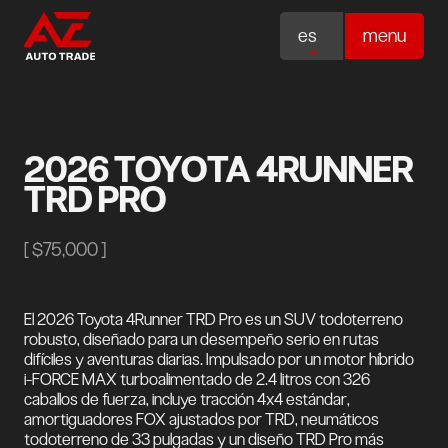
es
menu
2026 TOYOTA 4RUNNER
TRD PRO
[
$75,000
]
El 2026 Toyota 4Runner TRD Pro es un SUV todoterreno
robusto, diseñado para un desempeño serio en rutas
difíciles y aventuras diarias. Impulsado por un motor híbrido
i-FORCE MAX turboalimentado de 2.4 litros con 326
caballos de fuerza, incluye tracción 4x4 estándar,
amortiguadores FOX ajustados por TRD, neumáticos
todoterreno de 33 pulgadas y un diseño TRD Pro más