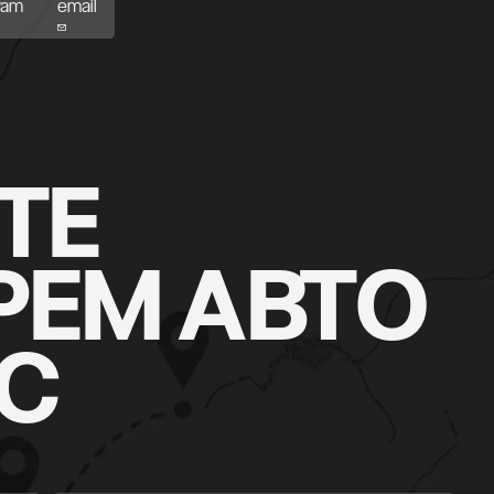
ram
email
ram
email
ТЕ
РЕМ АВТО
АС