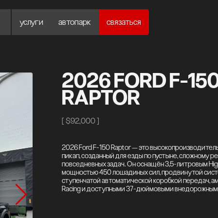
услуги
автопарк
связаться
услуги
автопарк
связаться
2026 FORD F-15
RAPTOR
[
$92,000
]
2026 Ford F-150 Raptor — это высокопроизводите
пикап, созданный для езды по пустыне, сложному р
повседневных задач. Он оснащён 3,5-литровым Hi
мощностью 450 лошадиных сил, продвинутой систе
ступенчатой автоматической коробкой передач, 
Racing и доступными 37-дюймовыми внедорожным