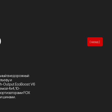
0
[ назад ]
льный внедорожный
ельефу и
gh-Output EcoBoost V6
мой 4x4, 10-
амортизаторами FOX
и шинами.