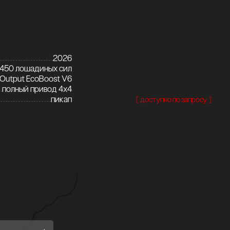
2026
450 лошадиных сил
-Output EcoBoost V6
полный привод 4x4
пикап
[ доступно по запросу ]