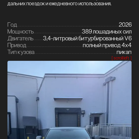
дальних поездок и ежедневного использования.
Год
2026
Мощность
389 лошадиных сил
Двигатель
3,4-литровый битурбированный V6
Привод
полный привод 4x4
Тип кузова
пикап
[ scroll left ]